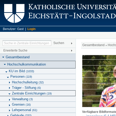
Benutzer: Gast |
Login
Gesamtbestand
Hoch
Erweiterte Suche
Gesamtbestand
Hochschulkommunikation
KU im Bild
(1033)
Personen
(119)
Hochschulleitung
(32)
Träger - Stiftung
(6)
Zentrale Einrichtungen
(19)
Verwaltung
(3)
Gremien
(16)
Lehrpersonal
(61)
Verfügbare Bildformat
Gebäude
(332)