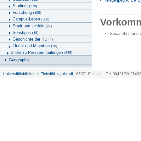
image/jpeg (6.1 MB
Studium
(270)
Forschung
(108)
Vorkom
Campus-Leben
(308)
Stadt und Umfeld
(27)
Sonstiges
(15)
Gesamtbestand
Geschichte der KU
(4)
Flucht und Migration
(20)
Bilder zu Pressemitteilungen
(565)
Geographie
Kunstgeschichte und Bildwissenschaften
Universitätsbibliothek Eichstätt-Ingolstadt
- 85071 Eichstätt - Tel. 08421/93-21492
Universitätsbibliothek
Hinweise zu KU.media