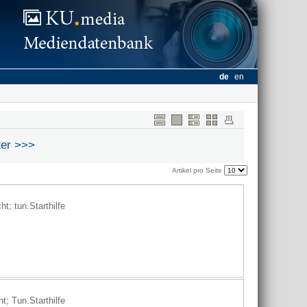
de
en
ter
Artikel pro Seite
; tun.Starthilfe
; Tun.Starthilfe