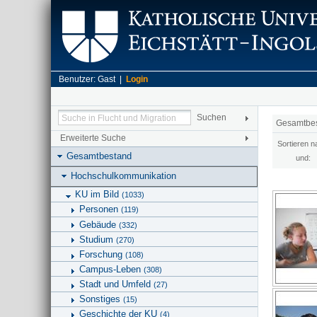
Benutzer: Gast |
Login
Gesamtbe
Erweiterte Suche
Sortieren n
Gesamtbestand
und:
Hochschulkommunikation
KU im Bild
(1033)
Personen
(119)
Gebäude
(332)
Studium
(270)
Forschung
(108)
Campus-Leben
(308)
Stadt und Umfeld
(27)
Sonstiges
(15)
Geschichte der KU
(4)