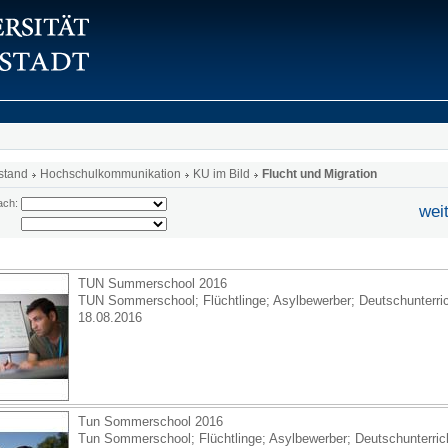
stand
Hochschulkommunikation
KU im Bild
Flucht und Migration
ach:
wei
TUN Summerschool 2016
TUN Sommerschool; Flüchtlinge; Asylbewerber; Deutschunterricht
18.08.2016
Tun Sommerschool 2016
Tun Sommerschool; Flüchtlinge; Asylbewerber; Deutschunterricht