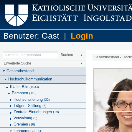
Benutzer: Gast |
Login
Gesamtbestand
Hoch
Erweiterte Suche
Gesamtbestand
Hochschulkommunikation
KU im Bild
(1033)
Personen
(119)
Hochschulleitung
(32)
Träger - Stiftung
(6)
Zentrale Einrichtungen
(19)
Verwaltung
(3)
Gremien
(16)
Lehrpersonal
(61)