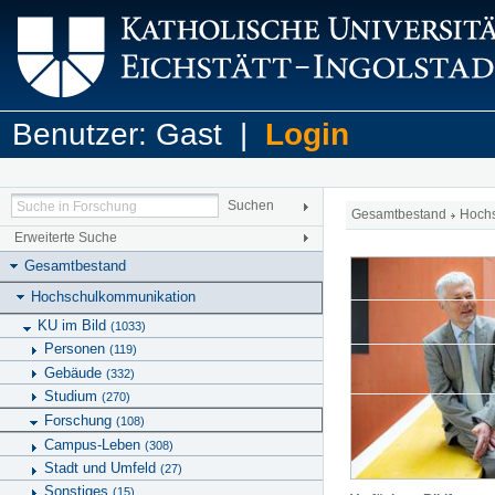
Benutzer: Gast |
Login
Gesamtbestand
Hoch
Erweiterte Suche
Gesamtbestand
Hochschulkommunikation
KU im Bild
(1033)
Personen
(119)
Gebäude
(332)
Studium
(270)
Forschung
(108)
Campus-Leben
(308)
Stadt und Umfeld
(27)
Sonstiges
(15)