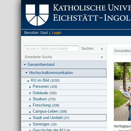
Benutzer: Gast |
Login
Gesamtbe
Erweiterte Suche
Gesamtbestand
Hochschulkommunikation
KU im Bild
(1033)
Personen
(119)
Gebäude
(332)
Studium
(270)
Forschung
(108)
Campus-Leben
(308)
Stadt und Umfeld
(27)
Sonstiges
(15)
Verfügbar
Geschichte der KU
(4)