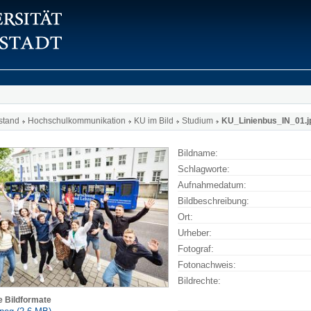
stand
Hochschulkommunikation
KU im Bild
Studium
KU_Linienbus_IN_01.j
Bildname:
Schlagworte:
Aufnahmedatum:
Bildbeschreibung:
Ort:
Urheber:
Fotograf:
Fotonachweis:
Bildrechte:
e Bildformate