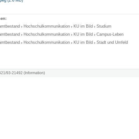
peg (2.6 MB)
en:
amtbestand
Hochschulkommunikation
KU im Bild
Studium
amtbestand
Hochschulkommunikation
KU im Bild
Campus-Leben
amtbestand
Hochschulkommunikation
KU im Bild
Stadt und Umfeld
8421/93-21492 (Information)