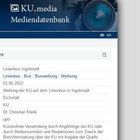
de
en
pg
Linienbus Ingolstadt
Linienbus
;
Bus
;
Buswerbung
;
Werbung
01.06.2022
Webung der KU auf dem Linienbus in Ingolstadt
Eichstätt
KU
Dr. Chrisitan Klenk
upd
Kostenfreie Verwendung durch Angehörige der KU oder
durch Medienvertreter und Redaktionen zum Zweck der
Berichterstattung über die KU mit Angabe der Quelle