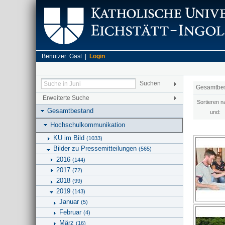
Benutzer: Gast |
Login
Gesamtbe
Erweiterte Suche
Sortieren n
Gesamtbestand
und:
Hochschulkommunikation
KU im Bild
(1033)
Bilder zu Pressemitteilungen
(565)
2016
(144)
2017
(72)
2018
(99)
2019
(143)
Januar
(5)
Februar
(4)
März
(16)