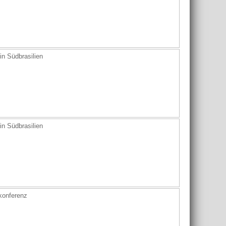
n Südbrasilien
n Südbrasilien
konferenz