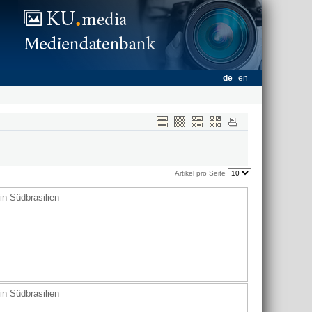
de
en
Artikel pro Seite
n Südbrasilien
n Südbrasilien