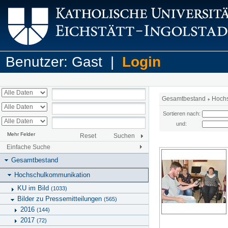
Benutzer: Gast |
Login
Gesamtbestand
Hoch
Sortieren nach:
und:
Mehr Felder
Reset
Suchen
Einfache Suche
Gesamtbestand
Hochschulkommunikation
KU im Bild
(1033)
Bilder zu Pressemitteilungen
(565)
2016
(144)
2017
(72)