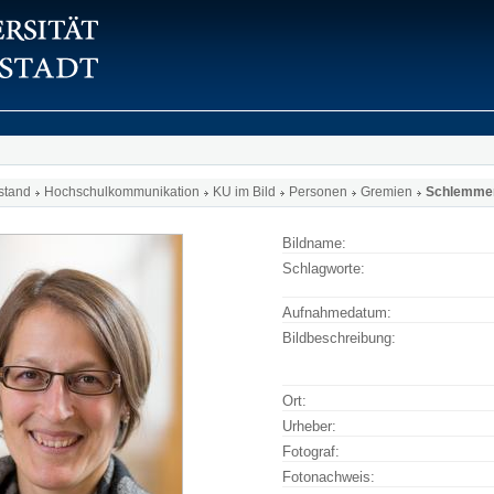
stand
Hochschulkommunikation
KU im Bild
Personen
Gremien
Schlemmer
Bildname:
Schlagworte:
Aufnahmedatum:
Bildbeschreibung:
Ort:
Urheber:
Fotograf:
Fotonachweis: