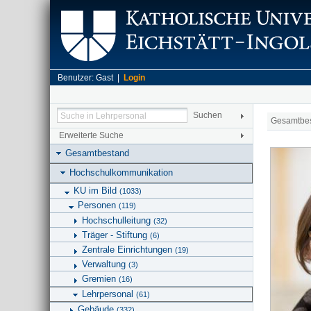
Benutzer: Gast |
Login
Gesamtbe
Erweiterte Suche
Gesamtbestand
Hochschulkommunikation
KU im Bild
(1033)
Personen
(119)
Hochschulleitung
(32)
Träger - Stiftung
(6)
Zentrale Einrichtungen
(19)
Verwaltung
(3)
Gremien
(16)
Lehrpersonal
(61)
Gebäude
(332)