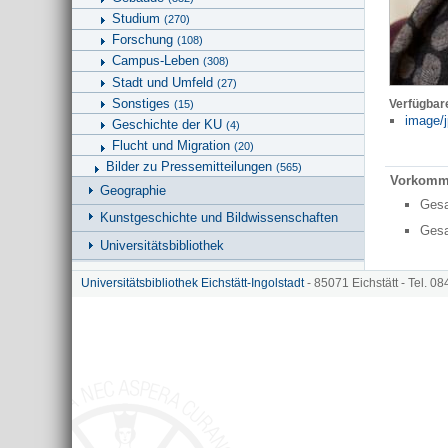
Studium
(270)
Forschung
(108)
Campus-Leben
(308)
Stadt und Umfeld
(27)
Sonstiges
Verfügbar
(15)
image/j
Geschichte der KU
(4)
Flucht und Migration
(20)
Bilder zu Pressemitteilungen
(565)
Vorkomm
Geographie
Ges
Kunstgeschichte und Bildwissenschaften
Ges
Universitätsbibliothek
Hinweise zu KU.media
Universitätsbibliothek Eichstätt-Ingolstadt
- 85071 Eichstätt - Tel. 0