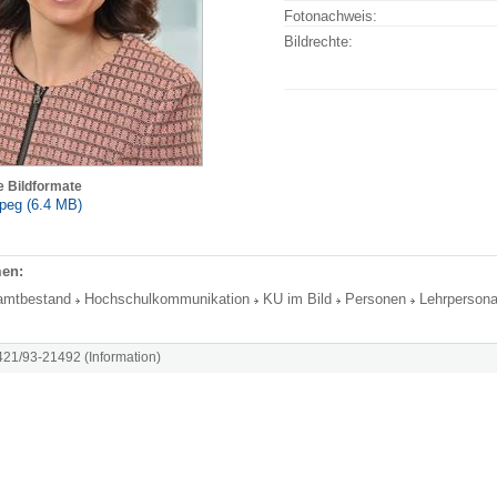
Fotonachweis:
Bildrechte:
e Bildformate
peg (6.4 MB)
en:
amtbestand
Hochschulkommunikation
KU im Bild
Personen
Lehrpersona
8421/93-21492 (Information)