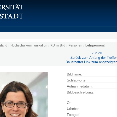
stand
Hochschulkommunikation
KU im Bild
Personen
Lehrpersonal
Zurück
Zurück zum Anfang der Trefferl
Dauerhafter Link zum angezeigten
Bildname:
Schlagworte:
Aufnahmedatum:
Bildbeschreibung:
Ort:
Urheber:
Fotograf: