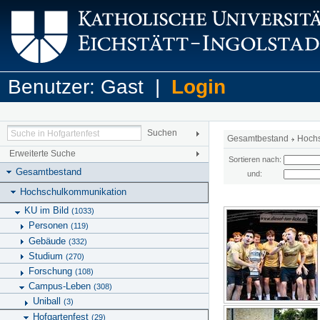
Benutzer: Gast |
Login
Gesamtbestand
Hoch
Erweiterte Suche
Sortieren nach:
Gesamtbestand
und:
Hochschulkommunikation
KU im Bild
(1033)
Personen
(119)
Gebäude
(332)
Studium
(270)
Forschung
(108)
Campus-Leben
(308)
Uniball
(3)
Hofgartenfest
(29)