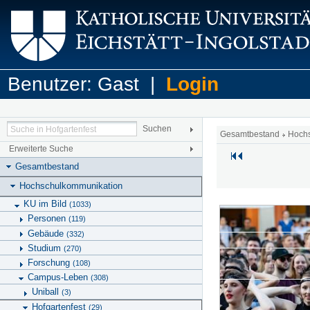
Benutzer: Gast |
Login
Gesamtbestand
Hoch
Erweiterte Suche
Gesamtbestand
Hochschulkommunikation
KU im Bild
(1033)
Personen
(119)
Gebäude
(332)
Studium
(270)
Forschung
(108)
Campus-Leben
(308)
Uniball
(3)
Hofgartenfest
(29)