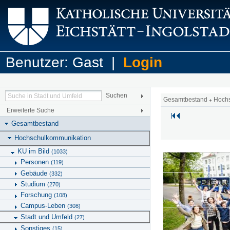
Benutzer: Gast |
Login
Gesamtbestand
Hoch
Erweiterte Suche
Gesamtbestand
Hochschulkommunikation
KU im Bild
(1033)
Personen
(119)
Gebäude
(332)
Studium
(270)
Forschung
(108)
Campus-Leben
(308)
Stadt und Umfeld
(27)
Sonstiges
(15)