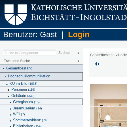
Benutzer: Gast |
Login
Gesamtbestand
Hoch
Erweiterte Suche
Gesamtbestand
Hochschulkommunikation
KU im Bild
(1033)
Personen
(119)
Gebäude
(332)
Georgianum
(15)
Juramuseium
(14)
WFI
(7)
Sommerresidenz
(74)
Bibliotheken
(154)