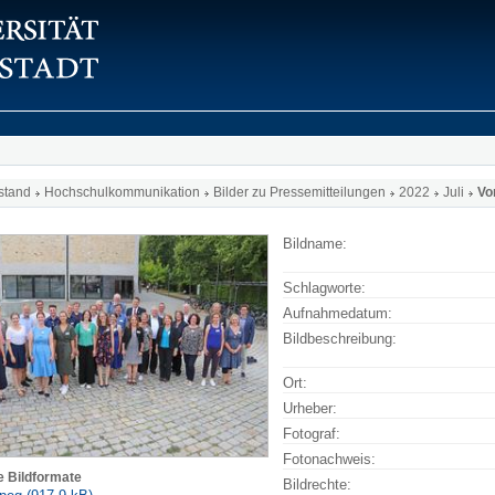
stand
Hochschulkommunikation
Bilder zu Pressemitteilungen
2022
Juli
Vo
Bildname:
Schlagworte:
Aufnahmedatum:
Bildbeschreibung:
Ort:
Urheber:
Fotograf:
Fotonachweis:
e Bildformate
Bildrechte: