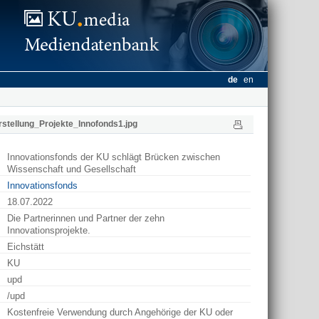
de
en
rstellung_Projekte_Innofonds1.jpg
Innovationsfonds der KU schlägt Brücken zwischen
Wissenschaft und Gesellschaft
Innovationsfonds
18.07.2022
Die Partnerinnen und Partner der zehn
Innovationsprojekte.
Eichstätt
KU
upd
/upd
Kostenfreie Verwendung durch Angehörige der KU oder