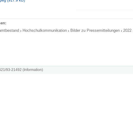
peg (917.9 kB)
en:
amtbestand
Hochschulkommunikation
Bilder zu Pressemitteilungen
2022
8421/93-21492 (Information)