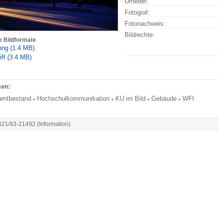
Urheber:
Fotograf:
Fotonachweis:
Bildrechte:
e Bildformate
png (1.4 MB)
iff (3.4 MB)
en:
amtbestand
Hochschulkommunikation
KU im Bild
Gebäude
WFI
8421/93-21492 (Information)