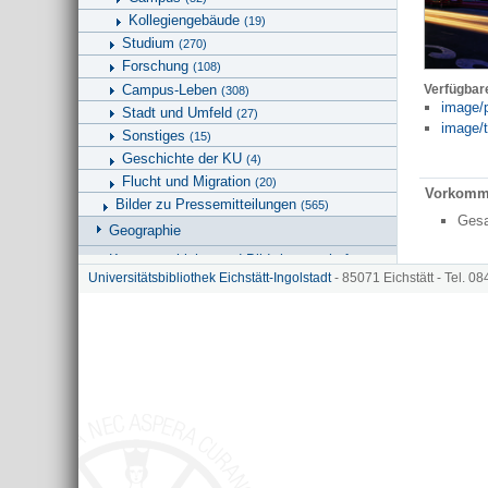
Kollegiengebäude
(19)
Studium
(270)
Forschung
(108)
Campus-Leben
Verfügbar
(308)
image/
Stadt und Umfeld
(27)
image/t
Sonstiges
(15)
Geschichte der KU
(4)
Flucht und Migration
(20)
Vorkomm
Bilder zu Pressemitteilungen
(565)
Ges
Geographie
Kunstgeschichte und Bildwissenschaften
Universitätsbibliothek Eichstätt-Ingolstadt
- 85071 Eichstätt - Tel. 0
Universitätsbibliothek
Hinweise zu KU.media