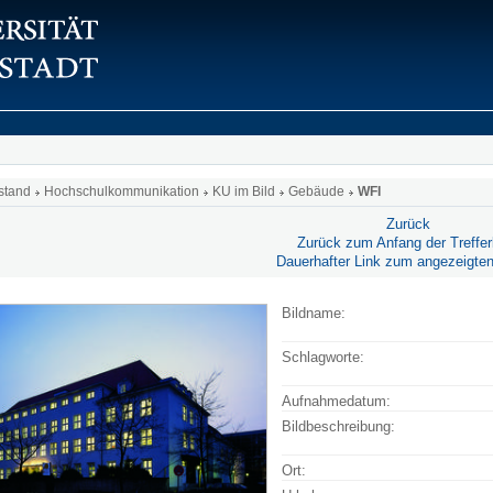
stand
Hochschulkommunikation
KU im Bild
Gebäude
WFI
Zurück
Zurück zum Anfang der Trefferl
Dauerhafter Link zum angezeigten
Bildname:
Schlagworte:
Aufnahmedatum:
Bildbeschreibung:
Ort: