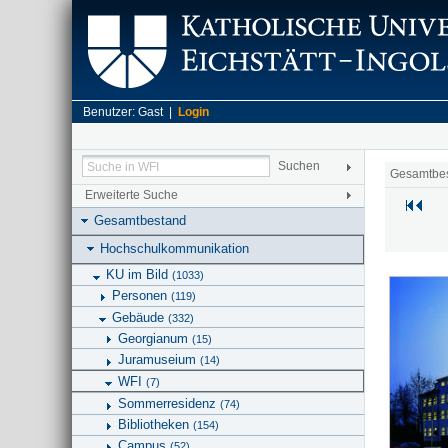
Benutzer: Gast |
Login
Gesamtbe
Erweiterte Suche
Gesamtbestand
Hochschulkommunikation
KU im Bild
(1033)
Personen
(119)
Gebäude
(332)
Georgianum
(15)
Juramuseium
(14)
WFI
(7)
Sommerresidenz
(74)
Bibliotheken
(154)
Campus
(52)