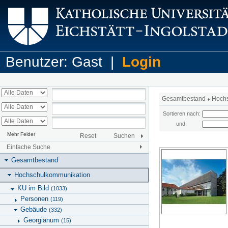
Benutzer: Gast |
Login
Gesamtbestand
Hoch
Sortieren nach:
und:
Mehr Felder
Reset
Suchen
Einfache Suche
Gesamtbestand
Hochschulkommunikation
KU im Bild
(1033)
Personen
(119)
Gebäude
(332)
Georgianum
(15)