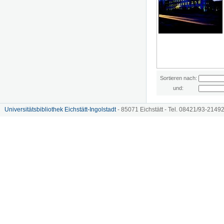
Sortieren nach:
und:
Universitätsbibliothek Eichstätt-Ingolstadt
- 85071 Eichstätt - Tel. 08421/93-21492