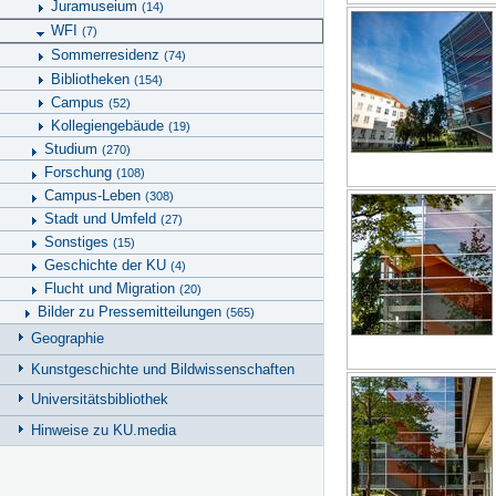
Juramuseium
(14)
WFI
(7)
Sommerresidenz
(74)
Bibliotheken
(154)
Campus
(52)
Kollegiengebäude
(19)
Studium
(270)
Forschung
(108)
Campus-Leben
(308)
Stadt und Umfeld
(27)
Sonstiges
(15)
Geschichte der KU
(4)
Flucht und Migration
(20)
Bilder zu Pressemitteilungen
(565)
Geographie
Kunstgeschichte und Bildwissenschaften
Universitätsbibliothek
Hinweise zu KU.media