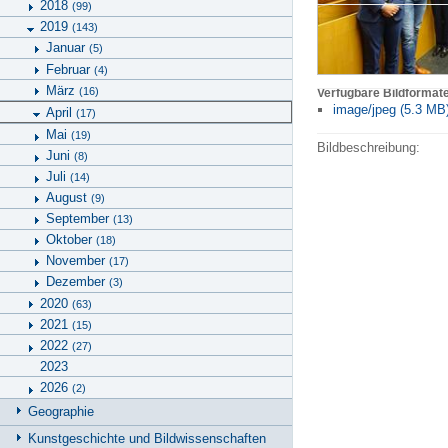
2018
(99)
2019
(143)
Januar
(5)
Februar
(4)
März
(16)
Verfügbare Bildformat
image/jpeg (5.3 MB
April
(17)
Mai
(19)
Bildbeschreibung:
Juni
(8)
Juli
(14)
August
(9)
September
(13)
Oktober
(18)
November
(17)
Dezember
(3)
2020
(63)
2021
(15)
2022
(27)
2023
2026
(2)
Geographie
Kunstgeschichte und Bildwissenschaften