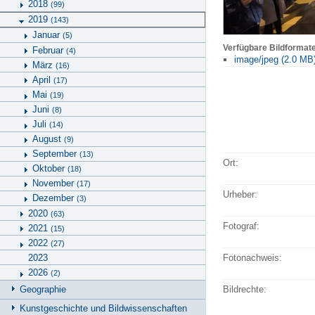
2018
(99)
2019
(143)
Januar
(5)
Verfügbare Bildformat
Februar
(4)
image/jpeg (2.0 MB
März
(16)
April
(17)
Mai
(19)
Juni
(8)
Juli
(14)
August
(9)
September
(13)
Ort:
Oktober
(18)
November
(17)
Urheber:
Dezember
(3)
2020
(63)
Fotograf:
2021
(15)
2022
(27)
2023
Fotonachweis:
2026
(2)
Geographie
Bildrechte:
Kunstgeschichte und Bildwissenschaften