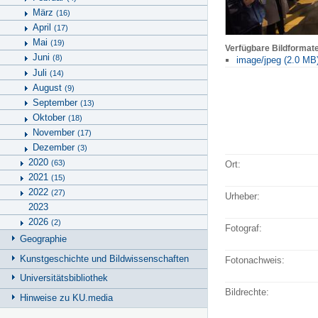
März
(16)
April
(17)
Mai
(19)
Verfügbare Bildformat
Juni
(8)
image/jpeg (2.0 MB
Juli
(14)
August
(9)
September
(13)
Oktober
(18)
November
(17)
Dezember
(3)
2020
(63)
Ort:
2021
(15)
2022
(27)
Urheber:
2023
2026
(2)
Fotograf:
Geographie
Kunstgeschichte und Bildwissenschaften
Fotonachweis:
Universitätsbibliothek
Bildrechte:
Hinweise zu KU.media