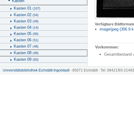
Kasten
Kasten 01
(107)
Kasten 02
(54)
Kasten 03
(49)
Verfügbare Bildformat
Kasten 04
(14)
image/jpeg (306.9 k
Kasten 05
(95)
Kasten 06
(51)
Kasten 07
(48)
Vorkommen:
Kasten 08
(48)
Gesamtbestand
Kasten 09
(50)
Kasten 10
(56)
Universitätsbibliothek Eichstätt-Ingolstadt
- 85071 Eichstätt - Tel. 08421/93-21492
Kasten 11
(67)
Schachtel
Hinweise zu KU.media