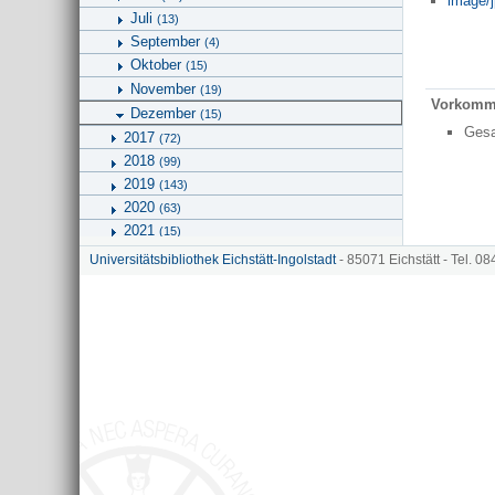
image/j
Juli
(13)
September
(4)
Oktober
(15)
November
(19)
Vorkomm
Dezember
(15)
Ges
2017
(72)
2018
(99)
2019
(143)
2020
(63)
2021
(15)
2022
(27)
Universitätsbibliothek Eichstätt-Ingolstadt
- 85071 Eichstätt - Tel. 0
2023
2026
(2)
Geographie
Kunstgeschichte und Bildwissenschaften
Universitätsbibliothek
Hinweise zu KU.media