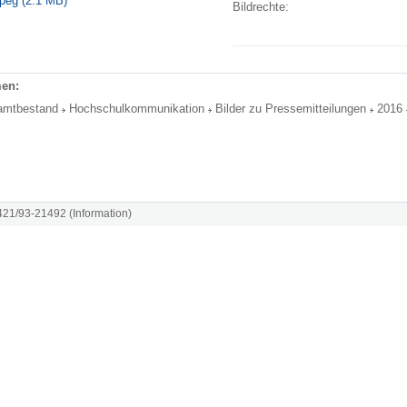
peg (2.1 MB)
Bildrechte:
en:
amtbestand
Hochschulkommunikation
Bilder zu Pressemitteilungen
2016
8421/93-21492 (Information)