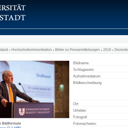
stand
Hochschulkommunikation
Bilder zu Pressemitteilungen
2016
Dezemb
Bildname:
Schlagworte:
Aufnahmedatum:
Bildbeschreibung:
Ort:
Urheber:
Fotograf:
e Bildformate
Fotonachweis: