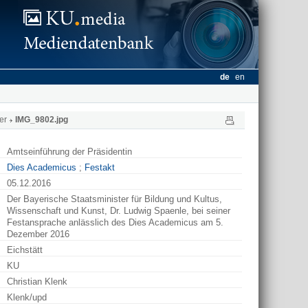
de
en
er
IMG_9802.jpg
Amtseinführung der Präsidentin
Dies Academicus
;
Festakt
05.12.2016
Der Bayerische Staatsminister für Bildung und Kultus,
Wissenschaft und Kunst, Dr. Ludwig Spaenle, bei seiner
Festansprache anlässlich des Dies Academicus am 5.
Dezember 2016
Eichstätt
KU
Christian Klenk
Klenk/upd