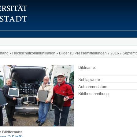
stand
Hochschulkommunikation
Bilder zu Pressemitteilungen
2016
Septem
Bildname:
Schlagworte:
Aufnahmedatum:
Bildbeschreibung:
e Bildformate