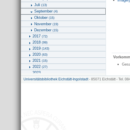
image/j
Juli
(13)
September
(4)
Oktober
(15)
November
(19)
Dezember
(15)
2017
(72)
2018
(99)
2019
(143)
2020
(63)
Vorkomm
2021
(15)
Ges
2022
(27)
2023
2026
Universitätsbibliothek Eichstätt-Ingolstadt
- 85071 Eichstätt - Tel. 0
(2)
Geographie
Kunstgeschichte und Bildwissenschaften
Universitätsbibliothek
Hinweise zu KU.media