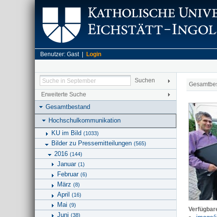
Benutzer: Gast |
Login
Gesamtbe
Erweiterte Suche
Gesamtbestand
Hochschulkommunikation
KU im Bild
(1033)
Bilder zu Pressemitteilungen
(565)
2016
(144)
Januar
(1)
Februar
(6)
März
(8)
April
(16)
Mai
(9)
Verfügbar
Juni
(38)