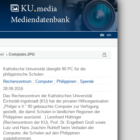
de
en
ber
Computer.JPG
Katholische Universität übergibt 80 PC für die
philippinische Schulen
Rechenzentrum
;
Computer
;
Philippinen
;
Spende
28.09.2016
Das Rechenzentrum der Katholischen Universität
Eichstätt-Ingolstadt (KU) hat der privaten Hilfsorganisation
„Philger e.V.“ 80 gebrauchte Computer zur Verfügung
gestellt, die damit Schulen in ländlichen Regionen der
Philippinen ausrüstet. .) Leonhard Hüttinger
(Rechenzentrum der KU), Prof. Dr. Engelbert Groß sowie
Lutz und Hans Joachim Ruhloff beim Verladen der
Computer, die Schulen auf den Philippinen
zugutekommen.