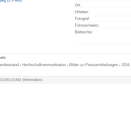
peg (3.5 MB)
Ort:
Urheber:
Fotograf:
Fotonachweis:
Bildrechte:
en:
amtbestand
Hochschulkommunikation
Bilder zu Pressemitteilungen
2016
8421/93-21492 (Information)