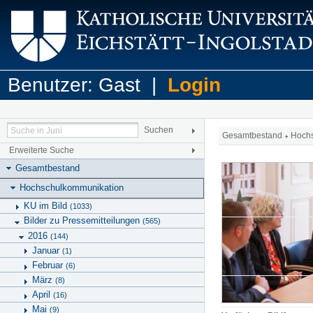
Benutzer: Gast |
Login
Gesamtbestand
Hoch
Erweiterte Suche
Gesamtbestand
Hochschulkommunikation
KU im Bild
(1033)
Bilder zu Pressemitteilungen
(565)
2016
(144)
Januar
(1)
Februar
(6)
März
(8)
April
(16)
Mai
(9)