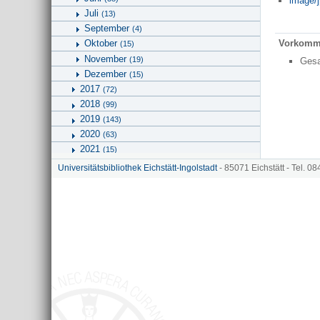
image/j
Juli
(13)
September
(4)
Vorkomm
Oktober
(15)
November
(19)
Ges
Dezember
(15)
2017
(72)
2018
(99)
2019
(143)
2020
(63)
2021
(15)
2022
(27)
Universitätsbibliothek Eichstätt-Ingolstadt
- 85071 Eichstätt - Tel. 0
2023
2026
(2)
Geographie
Kunstgeschichte und Bildwissenschaften
Universitätsbibliothek
Hinweise zu KU.media