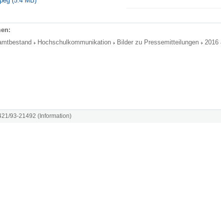
peg (5.4 MB)
en:
amtbestand
Hochschulkommunikation
Bilder zu Pressemitteilungen
2016
8421/93-21492 (Information)