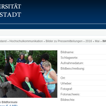
stand
Hochschulkommunikation
Bilder zu Pressemitteilungen
2016
Mai
IM
Bildname:
Schlagworte:
Aufnahmedatum:
Bildbeschreibung:
Ort:
Urheber:
Fotograf:
Fotonachweis:
Bildrechte:
e Bildformate