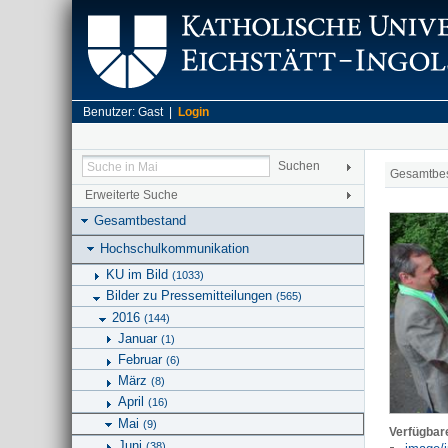
Benutzer: Gast |
Login
Gesamtbe
Erweiterte Suche
Gesamtbestand
Hochschulkommunikation
KU im Bild
(1033)
Bilder zu Pressemitteilungen
(565)
2016
(144)
Januar
(1)
Februar
(6)
März
(8)
April
(16)
Mai
(9)
Verfügbar
Juni
(38)