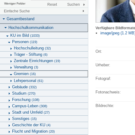
Weniger Felder
Reset
Suchen
Einfache Suche
Gesamtbestand
Hochschulkommunikation
Verfügbare Bildformat
image/jpeg (1.2 MB
KU im Bild
(1033)
Personen
(119)
Hochschulleitung
(32)
Ort:
Träger - Stiftung
(6)
Zentrale Einrichtungen
(19)
Urheber:
Verwaltung
(3)
Gremien
(16)
Fotograf:
Lehrpersonal
(61)
Gebäude
(332)
Fotonachweis:
Studium
(270)
Forschung
(108)
Bildrechte:
Campus-Leben
(308)
Stadt und Umfeld
(27)
Sonstiges
(15)
Geschichte der KU
(4)
Flucht und Migration
(20)