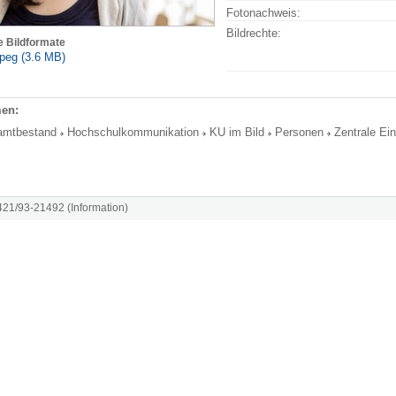
Fotonachweis:
Bildrechte:
e Bildformate
peg (3.6 MB)
en:
amtbestand
Hochschulkommunikation
KU im Bild
Personen
Zentrale Ei
8421/93-21492 (Information)