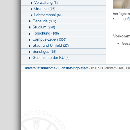
Verwaltung
(3)
Gremien
(16)
Verfügbar
Lehrpersonal
(61)
image/j
Gebäude
(332)
Studium
(270)
Forschung
(108)
Vorkomm
Campus-Leben
(308)
Ges
Stadt und Umfeld
(27)
Sonstiges
(15)
Geschichte der KU
(4)
Flucht und Migration
(20)
Universitätsbibliothek Eichstätt-Ingolstadt
- 85071 Eichstätt - Tel. 0
Bilder zu Pressemitteilungen
(565)
Geographie
Kunstgeschichte und Bildwissenschaften
Universitätsbibliothek
Hinweise zu KU.media