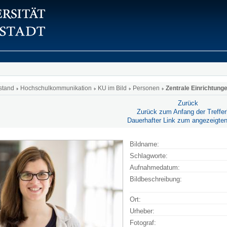
stand
Hochschulkommunikation
KU im Bild
Personen
Zentrale Einrichtung
Zurück
Zurück zum Anfang der Trefferl
Dauerhafter Link zum angezeigten
Bildname:
Schlagworte:
Aufnahmedatum:
Bildbeschreibung:
Ort:
Urheber:
Fotograf: