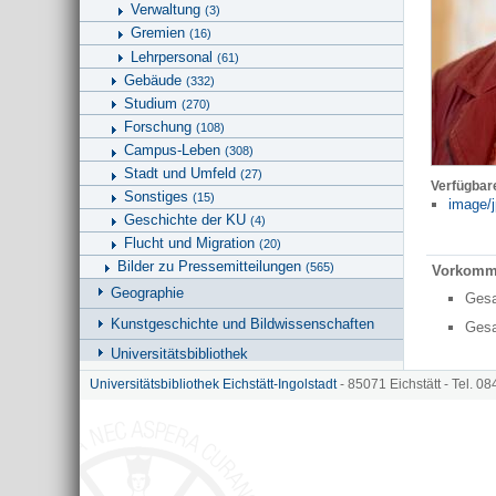
Verwaltung
(3)
Gremien
(16)
Lehrpersonal
(61)
Gebäude
(332)
Studium
(270)
Forschung
(108)
Campus-Leben
(308)
Stadt und Umfeld
(27)
Verfügbar
Sonstiges
(15)
image/j
Geschichte der KU
(4)
Flucht und Migration
(20)
Bilder zu Pressemitteilungen
(565)
Vorkomm
Geographie
Ges
Kunstgeschichte und Bildwissenschaften
Ges
Universitätsbibliothek
Hinweise zu KU.media
Universitätsbibliothek Eichstätt-Ingolstadt
- 85071 Eichstätt - Tel. 0