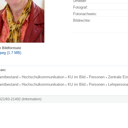
Urheber:
Fotograf:
Fotonachweis:
Bildrechte:
e Bildformate
peg (1.7 MB)
en:
amtbestand
Hochschulkommunikation
KU im Bild
Personen
Zentrale Ei
amtbestand
Hochschulkommunikation
KU im Bild
Personen
Lehrpersona
8421/93-21492 (Information)