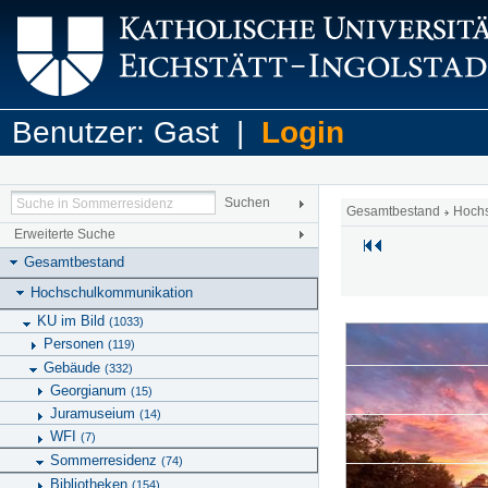
Benutzer: Gast |
Login
Gesamtbestand
Hoch
Erweiterte Suche
Gesamtbestand
Hochschulkommunikation
KU im Bild
(1033)
Personen
(119)
Gebäude
(332)
Georgianum
(15)
Juramuseium
(14)
WFI
(7)
Sommerresidenz
(74)
Bibliotheken
(154)