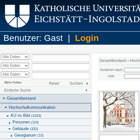
Benutzer: Gast |
Login
Gesamtbestand
Hoch
Sortieren nach:
und:
Mehr Felder
Reset
Suchen
Einfache Suche
Gesamtbestand
Hochschulkommunikation
KU im Bild
(1033)
Personen
(119)
Gebäude
(332)
Georgianum
(15)