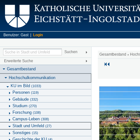
Benutzer: Gast |
Login
Gesamtbestand
Hoch
Erweiterte Suche
Gesamtbestand
Hochschulkommunikation
KU im Bild
(1033)
Personen
(119)
Gebäude
(332)
Studium
(270)
Forschung
(108)
Campus-Leben
(308)
Stadt und Umfeld
(27)
Sonstiges
(15)
Geschichte der KU
(4)