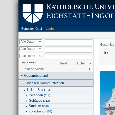
Benutzer: Gast |
Login
Gesamtbe
Mehr Felder
Reset
Suchen
Einfache Suche
Gesamtbestand
Hochschulkommunikation
KU im Bild
(1033)
Personen
(119)
Gebäude
(332)
Studium
(270)
Forschung
(108)