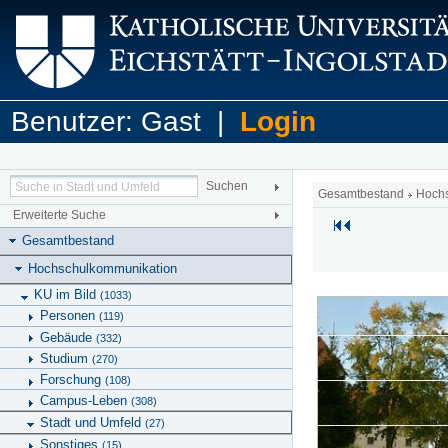
Benutzer: Gast |
Login
Gesamtbestand
Hoch
Erweiterte Suche
Gesamtbestand
Hochschulkommunikation
KU im Bild
(1033)
Personen
(119)
Gebäude
(332)
Studium
(270)
Forschung
(108)
Campus-Leben
(308)
Stadt und Umfeld
(27)
Sonstiges
(15)