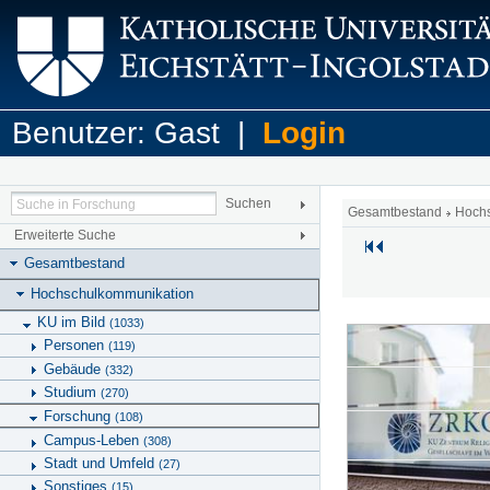
Benutzer: Gast |
Login
Gesamtbestand
Hoch
Erweiterte Suche
Gesamtbestand
Hochschulkommunikation
KU im Bild
(1033)
Personen
(119)
Gebäude
(332)
Studium
(270)
Forschung
(108)
Campus-Leben
(308)
Stadt und Umfeld
(27)
Sonstiges
(15)