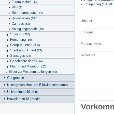
Juramuseium
(14)
image/jpeg (4.1 MB
WFI
(7)
Sommerresidenz
(74)
Bibliotheken
(154)
Urheber:
Campus
(52)
Kollegiengebäude
(19)
Fotograf:
Studium
(270)
Forschung
(108)
Fotonachweis:
Campus-Leben
(308)
Stadt und Umfeld
(27)
Bildrechte:
Sonstiges
(15)
Geschichte der KU
(4)
Flucht und Migration
(20)
Bilder zu Pressemitteilungen
(565)
Geographie
Kunstgeschichte und Bildwissenschaften
Universitätsbibliothek
Hinweise zu KU.media
Vorkom