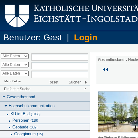
Benutzer: Gast |
Login
Gesamtbestand
Hoch
Mehr Felder
Reset
Suchen
Einfache Suche
Gesamtbestand
Hochschulkommunikation
KU im Bild
(1033)
Personen
(119)
Gebäude
(332)
Georgianum
(15)
Verfügbare Bildformat