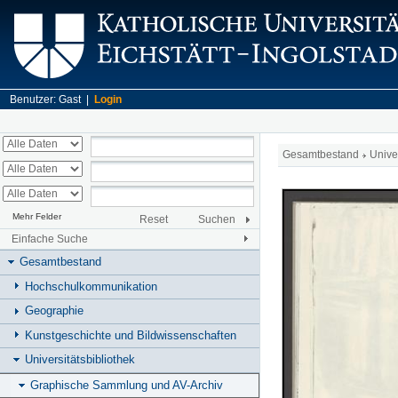
Benutzer: Gast |
Login
Gesamtbestand
Unive
Mehr Felder
Reset
Suchen
Einfache Suche
Gesamtbestand
Hochschulkommunikation
Geographie
Kunstgeschichte und Bildwissenschaften
Universitätsbibliothek
Graphische Sammlung und AV-Archiv