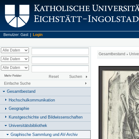
Benutzer: Gast |
Login
Gesamtbestand
Unive
Mehr Felder
Reset
Suchen
Einfache Suche
Gesamtbestand
Hochschulkommunikation
Geographie
Kunstgeschichte und Bildwissenschaften
Universitätsbibliothek
Graphische Sammlung und AV-Archiv