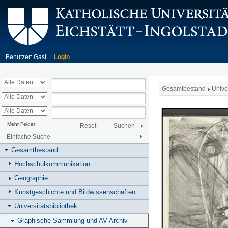
Benutzer: Gast |
Login
Gesamtbestand
Unive
Mehr Felder
Reset
Suchen
Einfache Suche
Gesamtbestand
Hochschulkommunikation
Geographie
Kunstgeschichte und Bildwissenschaften
Universitätsbibliothek
Graphische Sammlung und AV-Archiv