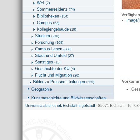
WFI
(7)
Sommerresidenz
(74)
Verfügbar
Bibliotheken
(154)
image/j
Campus
(52)
Kollegiengebäude
(19)
Studium
(270)
Forschung
(108)
Campus-Leben
(308)
Stadt und Umfeld
(27)
Sonstiges
(15)
Geschichte der KU
(4)
Flucht und Migration
(20)
Vorkomm
Bilder zu Pressemitteilungen
(565)
Ges
Geographie
Kunstgeschichte und Bildwissenschaften
Universitätsbibliothek Eichstätt-Ingolstadt
- 85071 Eichstätt - Tel. 0
Universitätsbibliothek
Hinweise zu KU.media