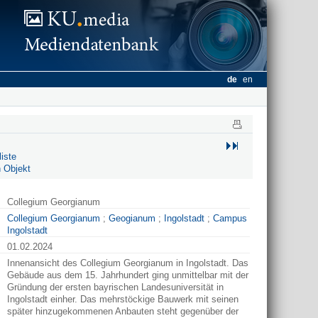
de
en
iste
 Objekt
Collegium Georgianum
Collegium Georgianum
;
Geogianum
;
Ingolstadt
;
Campus
Ingolstadt
01.02.2024
Innenansicht des Collegium Georgianum in Ingolstadt. Das
Gebäude aus dem 15. Jahrhundert ging unmittelbar mit der
Gründung der ersten bayrischen Landesuniversität in
Ingolstadt einher. Das mehrstöckige Bauwerk mit seinen
später hinzugekommenen Anbauten steht gegenüber der