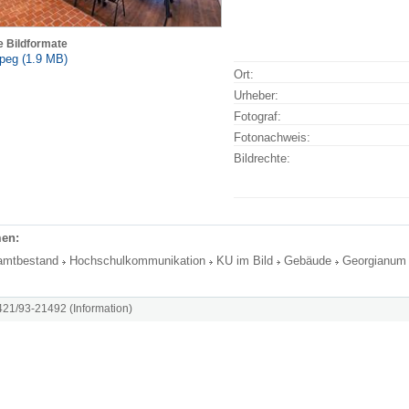
e Bildformate
peg (1.9 MB)
Ort:
Urheber:
Fotograf:
Fotonachweis:
Bildrechte:
en:
amtbestand
Hochschulkommunikation
KU im Bild
Gebäude
Georgianum
8421/93-21492 (Information)