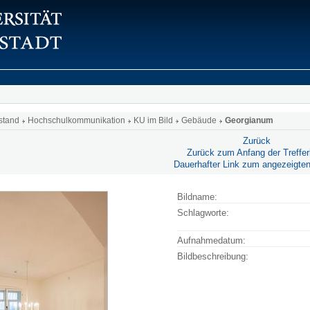
stand
Hochschulkommunikation
KU im Bild
Gebäude
Georgianum
Zurück
Zurück zum Anfang der Trefferl
Dauerhafter Link zum angezeigten
Bildname:
Schlagworte:
Aufnahmedatum:
Bildbeschreibung: