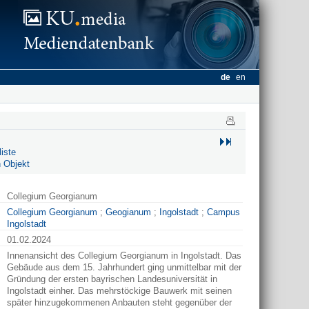
de
en
iste
 Objekt
Collegium Georgianum
Collegium Georgianum
;
Geogianum
;
Ingolstadt
;
Campus
Ingolstadt
01.02.2024
Innenansicht des Collegium Georgianum in Ingolstadt. Das
Gebäude aus dem 15. Jahrhundert ging unmittelbar mit der
Gründung der ersten bayrischen Landesuniversität in
Ingolstadt einher. Das mehrstöckige Bauwerk mit seinen
später hinzugekommenen Anbauten steht gegenüber der