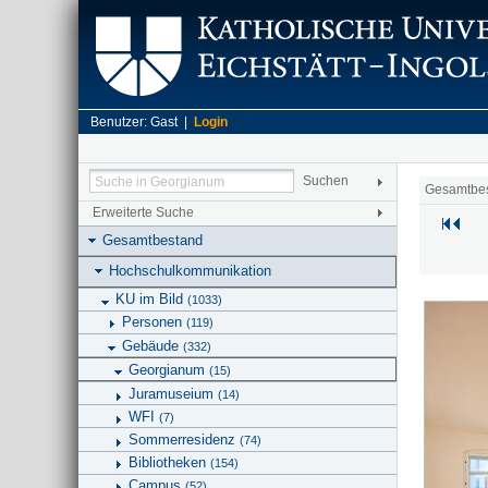
Benutzer: Gast |
Login
Gesamtbe
Erweiterte Suche
Gesamtbestand
Hochschulkommunikation
KU im Bild
(1033)
Personen
(119)
Gebäude
(332)
Georgianum
(15)
Juramuseium
(14)
WFI
(7)
Sommerresidenz
(74)
Bibliotheken
(154)
Campus
(52)