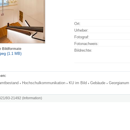
Ort:
Urheber:
Fotograf:
Fotonachweis:
e Bildformate
Bildrechte:
peg (1.1 MB)
en:
amtbestand
Hochschulkommunikation
KU im Bild
Gebäude
Georgianum
8421/93-21492 (Information)