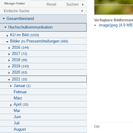
Weniger Felder
Reset
Suchen
Einfache Suche
Gesamtbestand
Verfügbare Bildformat
image/jpeg (4.9 MB
Hochschulkommunikation
KU im Bild
(1033)
Bilder zu Pressemitteilungen
(565)
2016
(144)
2017
(72)
2018
(99)
2019
(143)
2020
(63)
2021
(15)
Januar
(1)
Februar
März
April
(10)
Mai
Juni
Juli
Ort:
August