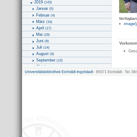
2019
(143)
Januar
(5)
Februar
(4)
Verfügbar
März
(16)
image/j
April
(17)
Mai
(19)
Juni
(8)
Vorkomm
Juli
(14)
Ges
August
(9)
September
(13)
Oktober
(18)
Universitätsbibliothek Eichstätt-Ingolstadt
- 85071 Eichstätt - Tel. 0
November
(17)
Dezember
(3)
2020
(63)
2021
(15)
2022
(27)
2023
2026
(2)
Geographie
Kunstgeschichte und Bildwissenschaften
Universitätsbibliothek