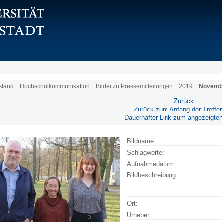
stand
Hochschulkommunikation
Bilder zu Pressemitteilungen
2019
Novemb
Zurück
Zurück zum Anfang der Trefferl
Dauerhafter Link zum angezeigten
Bildname:
Schlagworte:
Aufnahmedatum:
Bildbeschreibung:
Ort:
Urheber: