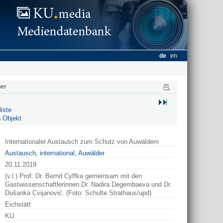
de
en
er
iste
 Objekt
Internationaler Austausch zum Schutz von Auwäldern
Austausch, international, Auwälder
20.11.2019
(v.l.) Prof. Dr. Bernd Cyffka gemeinsam mit den
Gastwissenschaftlerinnen Dr. Nadira Degembaeva und Dr.
Dušanka Cvijanović. (Foto: Schulte Strathaus/upd)
Eichstätt
KU