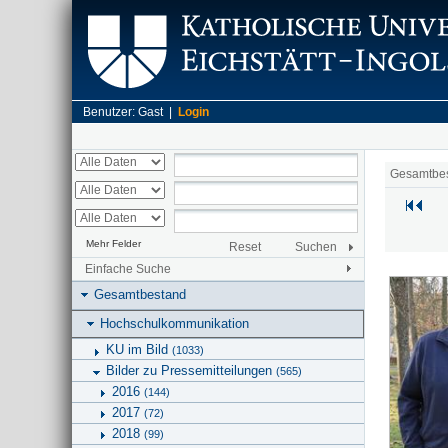
Benutzer: Gast |
Login
Gesamtbe
Mehr Felder
Reset
Suchen
Einfache Suche
Gesamtbestand
Hochschulkommunikation
KU im Bild
(1033)
Bilder zu Pressemitteilungen
(565)
2016
(144)
2017
(72)
2018
(99)