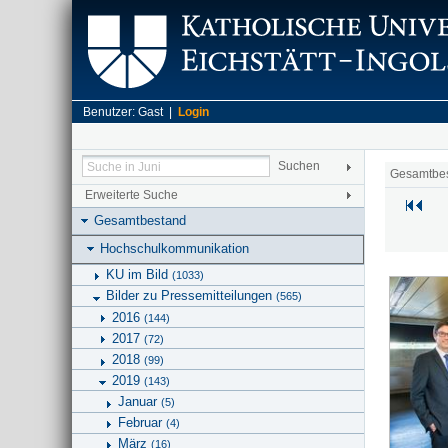
Benutzer: Gast |
Login
Gesamtbe
Erweiterte Suche
Gesamtbestand
Hochschulkommunikation
KU im Bild
(1033)
Bilder zu Pressemitteilungen
(565)
2016
(144)
2017
(72)
2018
(99)
2019
(143)
Januar
(5)
Februar
(4)
März
(16)