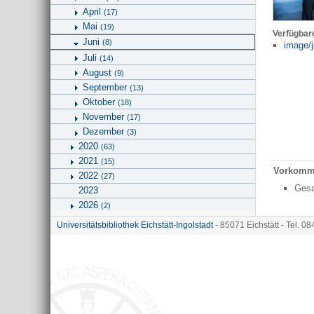
April
(17)
Mai
(19)
Verfügbar
Juni
(8)
image/j
Juli
(14)
August
(9)
September
(13)
Oktober
(18)
November
(17)
Dezember
(3)
2020
(63)
2021
(15)
Vorkomm
2022
(27)
Ges
2023
2026
(2)
Geographie
Universitätsbibliothek Eichstätt-Ingolstadt
- 85071 Eichstätt - Tel. 0
Kunstgeschichte und Bildwissenschaften
Universitätsbibliothek
Hinweise zu KU.media