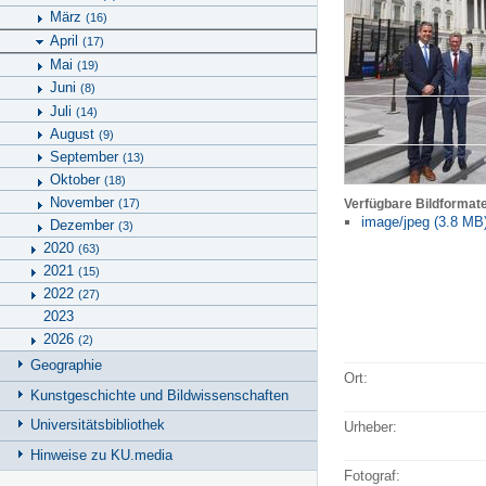
März
(16)
April
(17)
Mai
(19)
Juni
(8)
Juli
(14)
August
(9)
September
(13)
Oktober
(18)
November
(17)
Verfügbare Bildformat
image/jpeg (3.8 MB
Dezember
(3)
2020
(63)
2021
(15)
2022
(27)
2023
2026
(2)
Geographie
Ort:
Kunstgeschichte und Bildwissenschaften
Universitätsbibliothek
Urheber:
Hinweise zu KU.media
Fotograf: