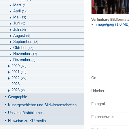
März
(16)
April
(17)
Mai
(19)
Verfügbare Bildformat
Juni
(8)
image/jpeg (1.0 MB
Juli
(14)
August
(9)
September
(13)
Oktober
(18)
November
(17)
Dezember
(3)
2020
(63)
2021
(15)
2022
Ort:
(27)
2023
2026
(2)
Urheber:
Geographie
Fotograf:
Kunstgeschichte und Bildwissenschaften
Universitätsbibliothek
Fotonachweis:
Hinweise zu KU.media