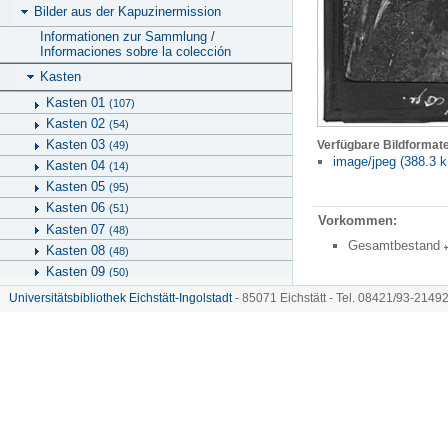
Bilder aus der Kapuzinermission
Informationen zur Sammlung /
Informaciones sobre la colección
Kasten
Kasten 01
(107)
Kasten 02
(54)
Kasten 03
Verfügbare Bildformat
(49)
image/jpeg (388.3 k
Kasten 04
(14)
Kasten 05
(95)
Kasten 06
(51)
Vorkommen:
Kasten 07
(48)
Gesamtbestand
Kasten 08
(48)
Kasten 09
(50)
Kasten 10
(56)
Universitätsbibliothek Eichstätt-Ingolstadt
- 85071 Eichstätt - Tel. 08421/93-21492
Kasten 11
(67)
Schachtel
Hinweise zu KU.media