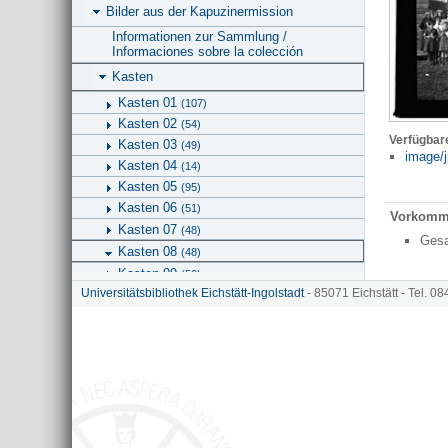
Bilder aus der Kapuzinermission
Informationen zur Sammlung /
Informaciones sobre la colección
Kasten
Kasten 01
(107)
Kasten 02
(54)
Verfügbar
Kasten 03
(49)
image/j
Kasten 04
(14)
Kasten 05
(95)
Kasten 06
(51)
Vorkomm
Kasten 07
(48)
Ges
Kasten 08
(48)
Kasten 09
(50)
Universitätsbibliothek Eichstätt-Ingolstadt
- 85071 Eichstätt - Tel. 0
Kasten 10
(56)
Kasten 11
(67)
Schachtel
Hinweise zu KU.media