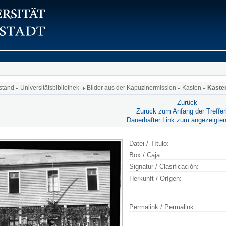
stand
Universitätsbibliothek
Bilder aus der Kapuzinermission
Kasten
Kaste
Zurück
Zurück zum Anfang der Trefferl
Dauerhafter Link zum angezeigten
Datei / Título:
Box / Caja:
Signatur / Clasificación:
Herkunft / Orígen:
Permalink / Permalink: