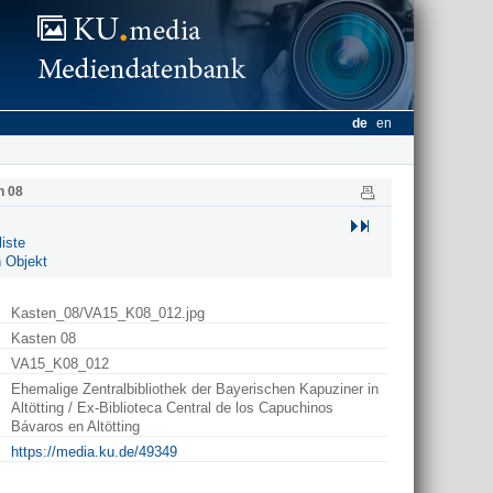
de
en
n 08
iste
 Objekt
Kasten_08/VA15_K08_012.jpg
Kasten 08
VA15_K08_012
Ehemalige Zentralbibliothek der Bayerischen Kapuziner in
Altötting / Ex-Biblioteca Central de los Capuchinos
Bávaros en Altötting
https://media.ku.de/49349