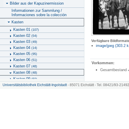
Bilder aus der Kapuzinermission
Informationen zur Sammlung /
Informaciones sobre la colección
Kasten
Kasten 01
(107)
Kasten 02
(54)
Verfügbare Bildformat
Kasten 03
(49)
image/jpeg (303.2 k
Kasten 04
(14)
Kasten 05
(95)
Kasten 06
(51)
Vorkommen:
Kasten 07
(48)
Gesamtbestand
Kasten 08
(48)
Kasten 09
(50)
Kasten 10
Universitätsbibliothek Eichstätt-Ingolstadt
- 85071 Eichstätt - Tel. 08421/93-21492
(56)
Kasten 11
(67)
Schachtel
Hinweise zu KU.media