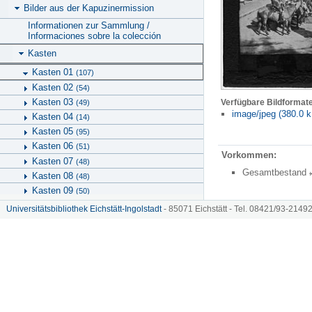
Bilder aus der Kapuzinermission
Informationen zur Sammlung /
Informaciones sobre la colección
Kasten
Kasten 01
(107)
Kasten 02
(54)
Kasten 03
Verfügbare Bildformat
(49)
image/jpeg (380.0 k
Kasten 04
(14)
Kasten 05
(95)
Kasten 06
(51)
Vorkommen:
Kasten 07
(48)
Gesamtbestand
Kasten 08
(48)
Kasten 09
(50)
Kasten 10
(56)
Universitätsbibliothek Eichstätt-Ingolstadt
- 85071 Eichstätt - Tel. 08421/93-21492
Kasten 11
(67)
Schachtel
Hinweise zu KU.media