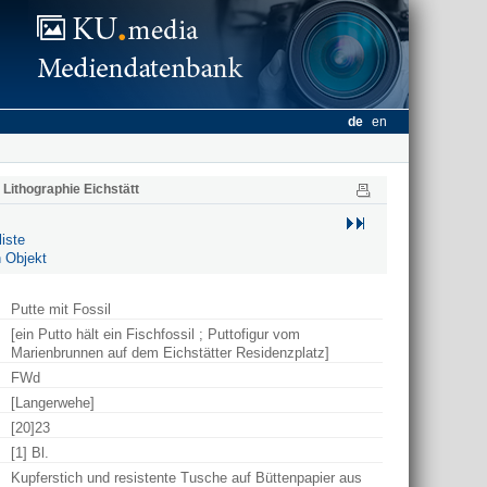
de
en
ithographie Eichstätt
iste
 Objekt
Putte mit Fossil
[ein Putto hält ein Fischfossil ; Puttofigur vom
Marienbrunnen auf dem Eichstätter Residenzplatz]
FWd
[Langerwehe]
[20]23
[1] Bl.
Kupferstich und resistente Tusche auf Büttenpapier aus