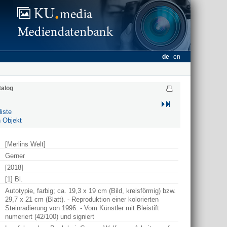
de
en
alog
iste
 Objekt
[Merlins Welt]
Gerner
[2018]
[1] Bl.
Autotypie, farbig; ca. 19,3 x 19 cm (Bild, kreisförmig) bzw.
29,7 x 21 cm (Blatt). - Reproduktion einer kolorierten
Steinradierung von 1996. - Vom Künstler mit Bleistift
numeriert (42/100) und signiert