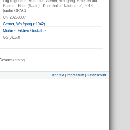
Lag folgendem Buch bei: Gerner, Wolfgang: Arbeiten auf
Papier. - Halle (Saale) : Kunsthalle "Talstrasse", 2018
(siehe OPAC)
Uni 20250307
Gerner, Wolfgang (*1942)
Merlin < Fiktive Gestalt >
GS(3)15.8
Gesamtkatalog
Kontakt
|
Impressum
|
Datenschutz