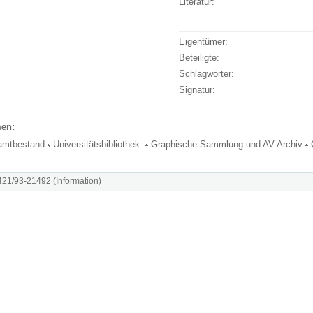
Literatur:
Eigentümer:
Beteiligte:
Schlagwörter:
Signatur:
en:
amtbestand
Universitätsbibliothek
Graphische Sammlung und AV-Archiv
8421/93-21492 (Information)